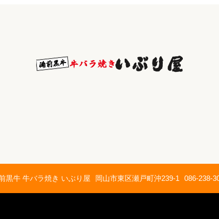
前黒牛 牛バラ焼き いぶり屋
岡山市東区瀬戸町沖239-1
086-238-3