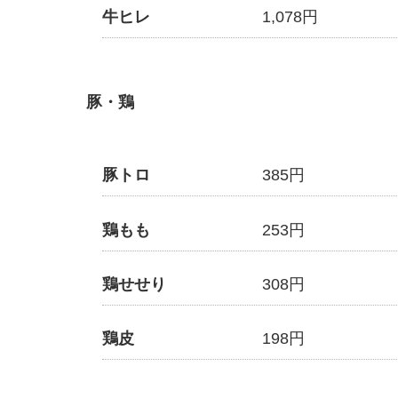
牛ヒレ
1,078円
豚・鶏
豚トロ
385円
鶏もも
253円
鶏せせり
308円
鶏皮
198円